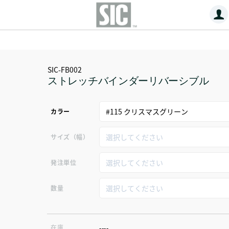
SIC-FB002
ストレッチバインダーリバーシブル
カラー
サイズ（幅）
発注単位
数量
在庫
----