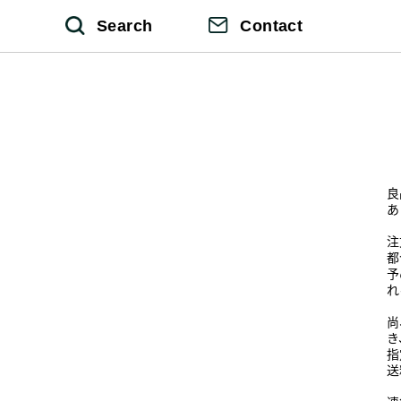
Search
Contact
良
あ
注
都
予
れ
尚
き
指
送