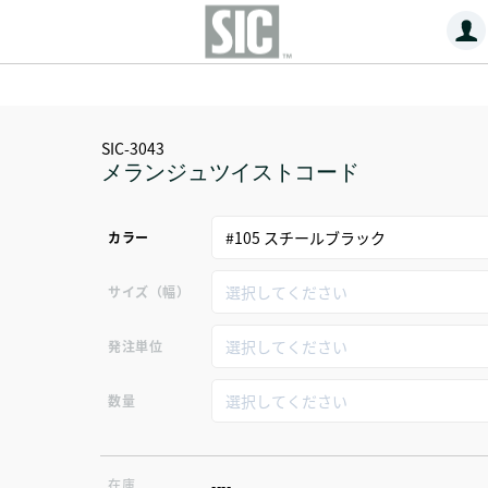
SIC-3043
メランジュツイストコード
カラー
サイズ（幅）
発注単位
数量
在庫
----