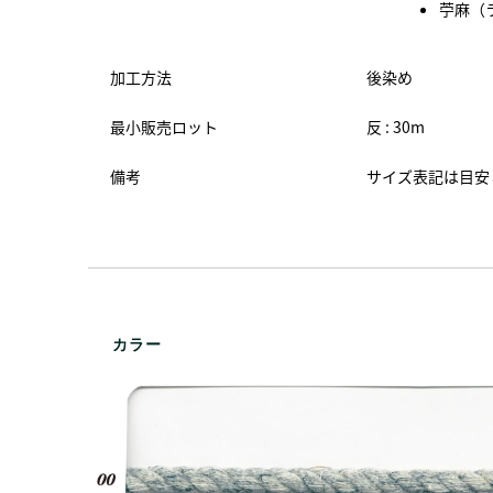
苧麻（ラ
加工方法
後染め
最小販売ロット
反 : 30m
備考
サイズ表記は目安
カラー