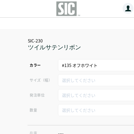
SIC-230
ツイルサテンリボン
カラー
サイズ（幅）
発注単位
数量
在庫
----