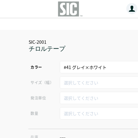
SIC-2001
チロルテープ
カラー
サイズ（幅）
発注単位
数量
在庫
----