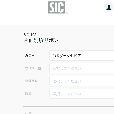
SIC-108
片面別珍リボン
カラー
サイズ（幅）
発注単位
数量
在庫
----