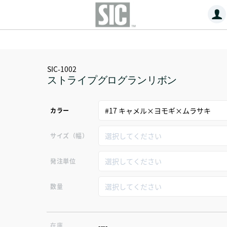
SIC-1002
ストライプグログランリボン
カラー
サイズ（幅）
発注単位
数量
在庫
----