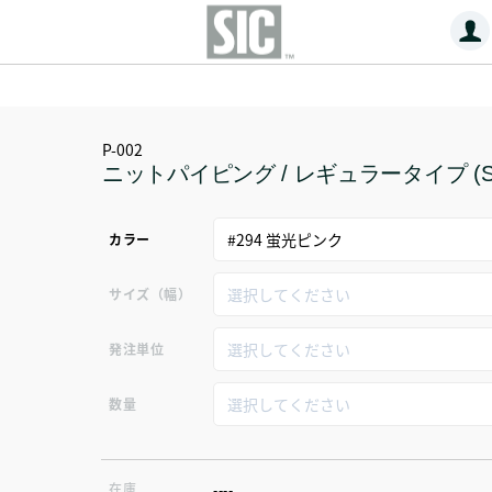
P-002
ニットパイピング / レギュラータイプ (S
カラー
サイズ（幅）
発注単位
数量
在庫
----