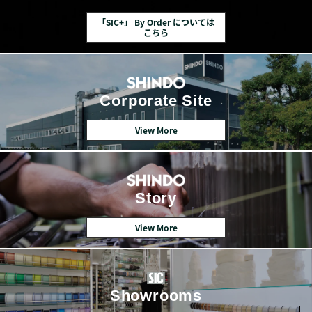
「SIC+」 By Order については
こちら
Corporate Site
View More
Story
View More
Showrooms